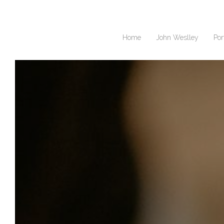
Home
John Weslley
Por