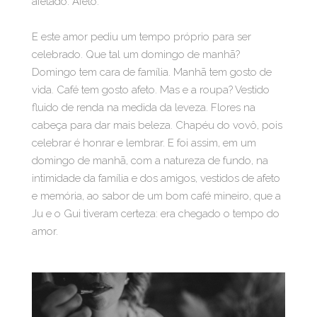
afetado. Afeto.
E este amor pediu um tempo próprio para ser
celebrado. Que tal um domingo de manhã?
Domingo tem cara de família. Manhã tem gosto de
vida. Café tem gosto afeto. Mas e a roupa? Vestido
fluido de renda na medida da leveza. Flores na
cabeça para dar mais beleza. Chapéu do vovô, pois
celebrar é honrar e lembrar. E foi assim, em um
domingo de manhã, com a natureza de fundo, na
intimidade da família e dos amigos, vestidos de afeto
e memória, ao sabor de um bom café mineiro, que a
Ju e o Gui tiveram certeza: era chegado o tempo do
amor.