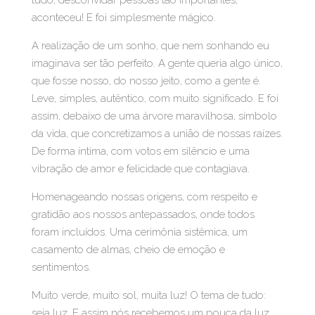
tudo, desconvidar pessoas tão importantes,
aconteceu! E foi simplesmente mágico.
A realização de um sonho, que nem sonhando eu
imaginava ser tão perfeito. A gente queria algo único,
que fosse nosso, do nosso jeito, como a gente é.
Leve, simples, autêntico, com muito significado. E foi
assim, debaixo de uma árvore maravilhosa, símbolo
da vida, que concretizamos a união de nossas raízes.
De forma íntima, com votos em silêncio e uma
vibração de amor e felicidade que contagiava.
Homenageando nossas origens, com respeito e
gratidão aos nossos antepassados, onde todos
foram incluídos. Uma cerimônia sistêmica, um
casamento de almas, cheio de emoção e
sentimentos.
Muito verde, muito sol, muita luz! O tema de tudo:
seja luz. E assim nós recebemos um pouca da luz