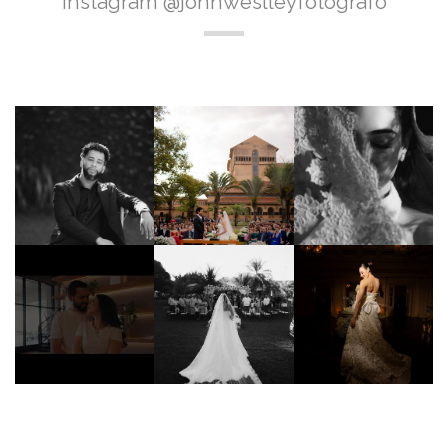
Instagram @johnweslleyfotografo